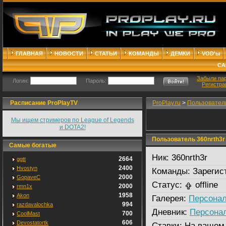
ГЛАВНАЯ
НОВОСТИ
СТАТЬИ
КОМАНДЫ
ДЕМКИ
VOD'ы
СА
Забыли па
Логин:
Пароль:
Регистра
Расписание ProPlayTV
ProPlay.ru
>
Пользовател
Мы ищем стримеров по League of Legends
и DOTA2!
Пользователь 360nrth3r
Самые богатые
Ник:
360nrth3r
2664
ggtt
2400
Hvostyn
Команды:
Зарегис
2000
GopaveC
Статус:
offline
2000
rmn1x
1958
Akon
Галерея:
Персонал
994
razdavalochka
Дневник:
Персона
700
CoolMast
606
Devostatortk
Ставки:
На вашем