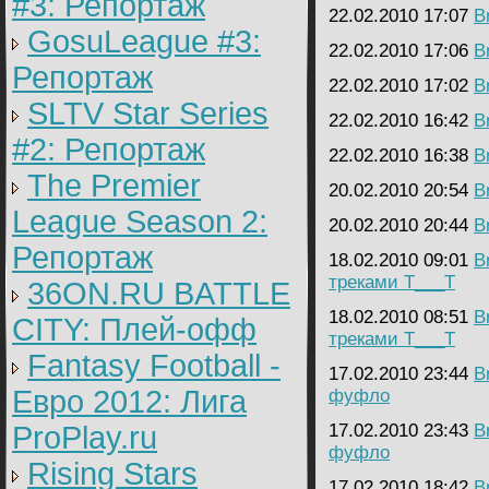
#3: Репортаж
22.02.2010 17:07
B
GosuLeague #3:
22.02.2010 17:06
B
Репортаж
22.02.2010 17:02
B
SLTV Star Series
22.02.2010 16:42
B
#2: Репортаж
22.02.2010 16:38
B
The Premier
20.02.2010 20:54
B
League Season 2:
20.02.2010 20:44
B
Репортаж
18.02.2010 09:01
B
треками Т___Т
36ON.RU BATTLE
18.02.2010 08:51
B
CITY: Плей-офф
треками Т___Т
Fantasy Football -
17.02.2010 23:44
B
Евро 2012: Лига
фуфло
ProPlay.ru
17.02.2010 23:43
B
фуфло
Rising Stars
17.02.2010 18:42
B