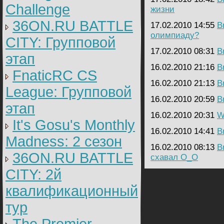
Challenge
жизни
36ON.RU BATTLE
17.02.2010 14:55
B
олимпиаду?
CITY: Групповой
17.02.2010 08:31
B
этап
16.02.2010 21:16
B
FnaticRC CS
16.02.2010 21:13
B
League: Групповой
16.02.2010 20:59
B
этап
16.02.2010 20:31
W
It's Gosu's Monthly
16.02.2010 14:41
B
Madness: 2 сезон
16.02.2010 08:13
B
36ON.RU BATTLE
схавал О_О
CITY: 2й
квалификационный
тур