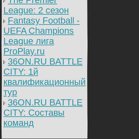
The Premier
League: 2 cезон
Fantasy Football -
UEFA Champions
League лига
ProPlay.ru
36ON.RU BATTLE
CITY: 1й
квалификационный
тур
36ON.RU BATTLE
CITY: Составы
команд