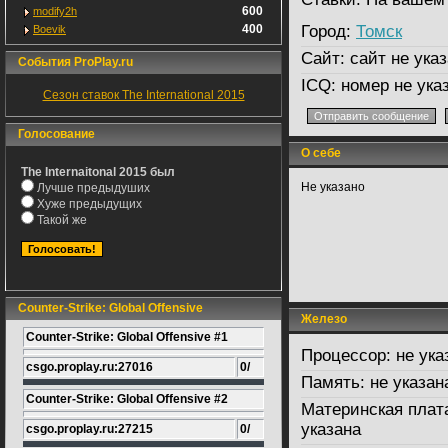
600
modify2h
400
Город:
Томск
Boevik
Сайт:
сайт не указ
События ProPlay.ru
ICQ:
номер не ука
Сезон ставок The International 2015
Голосование
О себе
The Internaitonal 2015 был
Не указано
Лучше предыдуших
Хуже предыдущих
Такой же
Counter-Strike: Global Offensive
Железо
Counter-Strike: Global Offensive #1
Процессор:
не ука
csgo.proplay.ru:27016
0/
Память:
не указан
Counter-Strike: Global Offensive #2
Материнская плат
указана
csgo.proplay.ru:27215
0/