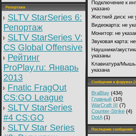
Подключение к ин
Репортажи
указано
SLTV StarSeries 6:
Жесткий диск:
не 
Видеокарта:
не ук
Репортаж
Монитор:
не указа
SLTV StarSeries V:
Звуковая карта:
не
CS Global Offensive
Наушники/акустик
Рейтинг
указаны
Клавиатура/Мышь
ProPlay.ru: Январь
указана
2013
Сообщения в форумах [4
Fnatic FragOut
BraBlay
(434)
CS:GO League
Главный
(10)
WarCraft III
(7)
SLTV StarSeries
Counter-Strike
(4)
#4 CS:GO
DotA
(1)
SLTV Star Series
Последние сообщения