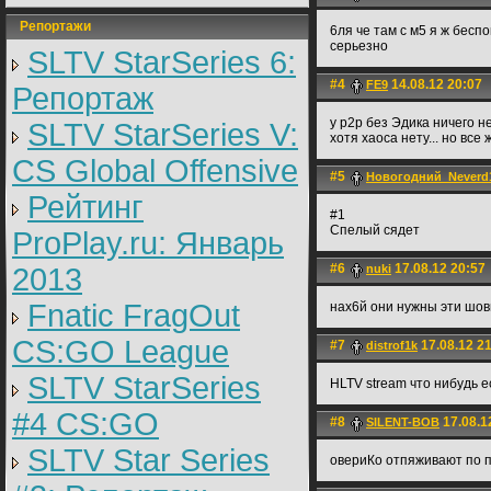
Репортажи
6ля че там с м5 я ж бесп
серьезно
SLTV StarSeries 6:
#4
14.08.12 20:07
FE9
Репортаж
у р2р без Эдика ничего не полу
SLTV StarSeries V:
хотя хаоса нету... но все 
CS Global Offensive
#5
Новогодний_Never
Рейтинг
#1
Спелый сядет
ProPlay.ru: Январь
#6
17.08.12 20:57
2013
nuki
Fnatic FragOut
нах6й они нужны эти шо
CS:GO League
#7
17.08.12 2
distrof1k
SLTV StarSeries
HLTV stream что нибудь е
#4 CS:GO
#8
17.08.1
SILENT-BOB
SLTV Star Series
овериКо отпяживают по 