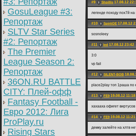
#3: Репортаж
#9
17.08.12 22:
Shpillis
GosuLeague #3:
легенде походу пох7й на 
Репортаж
#10
17.08.12 2
SpiritOE
SLTV Star Series
sosnoleey
#2: Репортаж
#11
17.08.12 23:42
led
The Premier
3:0
League Season 2:
vp fail
Репортаж
#12
18.08.
SILENT-BOB
36ON.RU BATTLE
place2play топ 1раша по 
CITY: Плей-офф
#13
19.08.12 11:18
FE9
Fantasy Football -
хахааха офигет виртусов 
Евро 2012: Лига
#14
19.08.12 11:21
FE9
ProPlay.ru
демку залейте на хлтв нет
Rising Stars