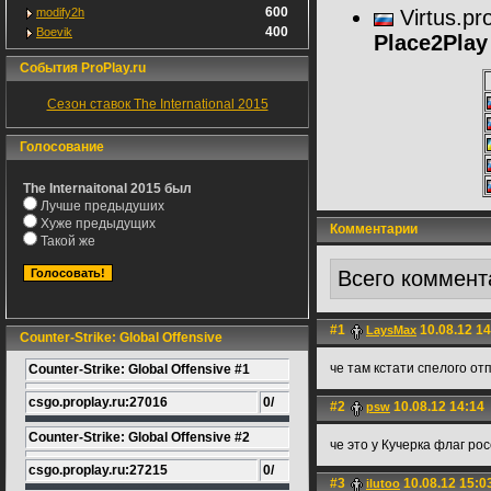
600
modify2h
Virtus.pr
400
Boevik
Place2Play
События ProPlay.ru
Сезон ставок The International 2015
Голосование
The Internaitonal 2015 был
Лучше предыдуших
Хуже предыдущих
Комментарии
Такой же
Всего коммент
#1
10.08.12 14
LаysMax
Counter-Strike: Global Offensive
че там кстати спелого от
Counter-Strike: Global Offensive #1
csgo.proplay.ru:27016
0/
#2
10.08.12 14:14
psw
Counter-Strike: Global Offensive #2
че это у Кучерка флаг рос
csgo.proplay.ru:27215
0/
#3
10.08.12 15:0
ilutoo