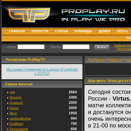
ГЛАВНАЯ
НОВОСТИ
СТАТЬИ
КОМАНДЫ
ДЕМКИ
VOD'ы
СА
Забыли па
Логин:
Пароль:
Регистра
Расписание ProPlayTV
ProPlay.ru
>
Новости
>
Шо
Мы ищем стримеров по League of Legends
и DOTA2!
Шоу-матч: Virtus.pro vs 
Самые богатые
Сегодня состои
2664
ggtt
2400
России -
Virtus
Hvostyn
2000
GopaveC
матче коллекти
2000
rmn1x
и достанутся о
1958
Akon
очень интересн
994
razdavalochka
700
CoolMast
в 21-00 по мос
606
Devostatortk