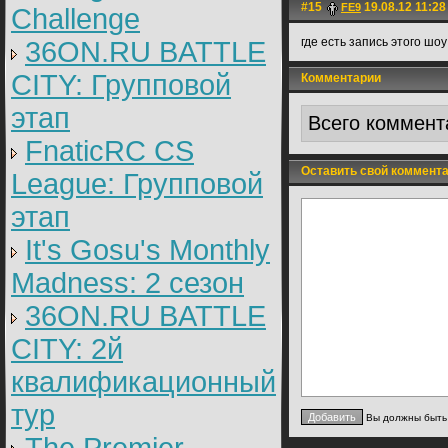
#15
19.08.12 11:28
FE9
Challenge
где есть запись этого шо
36ON.RU BATTLE
CITY: Групповой
Комментарии
этап
Всего коммент
FnaticRC CS
Оставить свой коммент
League: Групповой
этап
It's Gosu's Monthly
Madness: 2 сезон
36ON.RU BATTLE
CITY: 2й
квалификационный
тур
Вы должны быт