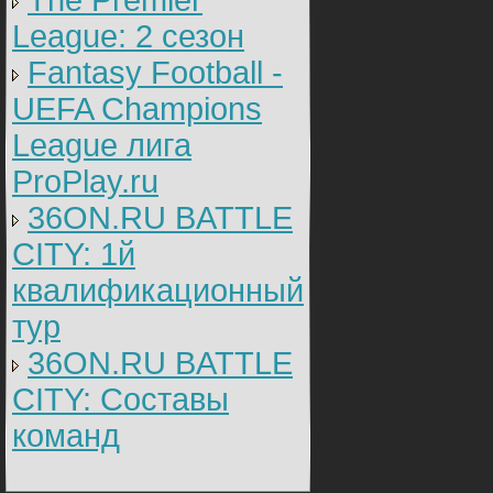
The Premier
League: 2 cезон
Fantasy Football -
UEFA Champions
League лига
ProPlay.ru
36ON.RU BATTLE
CITY: 1й
квалификационный
тур
36ON.RU BATTLE
CITY: Составы
команд