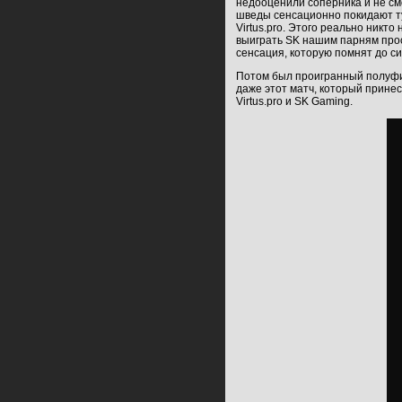
недооценили соперника и не смо
шведы сенсационно покидают ту
Virtus.pro. Этого реально никто
выиграть SK нашим парням прос
сенсация, которую помнят до си
Потом был проигранный полуфин
даже этот матч, который прине
Virtus.pro и SK Gaming.