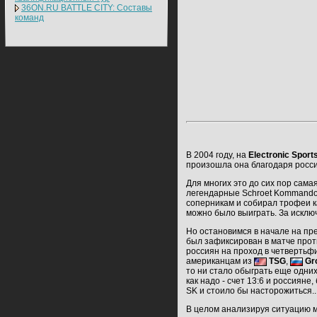
36ON.RU BATTLE CITY: Составы
команд
В 2004 году, на
Electronic Sport
произошла она благодаря росс
Для многих это до сих пор сама
легендарные Schroet Kommando
соперникам и собирал трофеи к
можно было выиграть. За исклю
Но остановимся в начале на пр
был зафиксирован в матче прот
россиян на проход в четвертьфи
американцам из
TSG
,
Gr
то ни стало обыграть еще одни
как надо - счет 13:6 и россияне
SK и стоило бы насторожиться..
В целом анализируя ситуацию мо