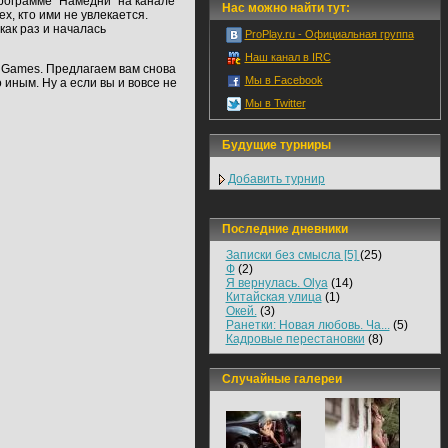
рограмме "Намедни" на канале
Нас можно найти тут:
х, кто ими не увлекается.
как раз и началась
ProPlay.ru - Официальная группа
Наш канал в IRC
r Games. Предлагаем вам снова
Мы в Facebook
иным. Ну а если вы и вовсе не
Мы в Twitter
Будущие турниры
Добавить турнир
Последние дневники
Записки без смысла [5]
(25)
Ф
(2)
Я вернулась. Olya
(14)
Китайская улица
(1)
Окей.
(3)
Ранетки: Новая любовь. Ча...
(5)
Кадровые перестановки
(8)
Случайные галереи