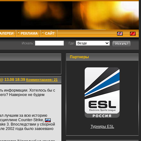
ГАЛЕРЕИ
РЕКЛАМА
САЙТ
Искать:
Где:
Партнеры
@ 13.08 18:39
Комментариев: 21
ть информации. Хотелось бы с
сего? Наверное не будем
тал лучшим за всю историю
сциплине Counter-Strike,
ke 3. Впоследствии у сборной
Турниры ESL
сле 2002 года было завоевано