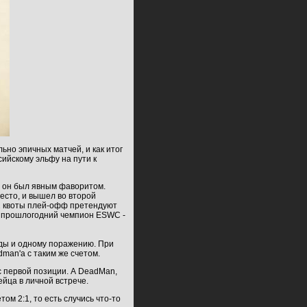
льно эпичных матчей, и как
итог
ийскому эльфу на пути к
де он был явным фаворитом.
есто, и вышел во второй
а 2 квоты плей-офф претендуют
и прошлогодний чемпион ESWC -
еды и одному поражению. При
dman'a c таким же счетом.
 с первой позиции. А DeadMan,
ейца в личной встрече.
том 2:1, то есть случись что-то