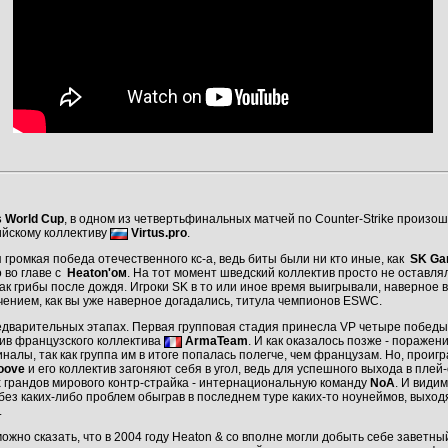
s World Cup
, в одном из четвертьфинальных матчей по Counter-Strike произош
ийскому коллективу
Virtus.pro
.
я громкая победа отечественного кс-а, ведь биты были ни кто иные, как
SK Ga
 во главе с
Heaton'ом
. На тот момент шведский коллектив просто не оставля
ак грибы после дождя. Игроки SK в то или иное время выигрывали, наверное 
чением, как вы уже наверное догадались, титула чемпионов ESWC.
едварительных этапах. Первая групповая стадия принесла VP четыре победы 
ив французского коллектива
ArmaTeam
. И как оказалось позже - пораже
налы, так как группа им в итоге попалась полегче, чем французам. Но, проиг
oove
и его коллектив загоняют себя в угол, ведь для успешного выхода в пле
х грандов мирового контр-страйка - интернациональную команду
NoA
. И види
, без каких-либо проблем обыграв в последнем туре каких-то ноунеймов, выход
.
жно сказать, что в 2004 году Heaton & co вполне могли добыть себе заветный