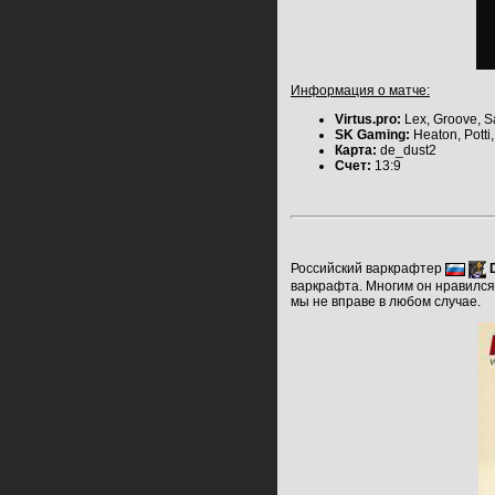
Информация о матче:
Virtus.pro:
Lex, Groove, S
SK Gaming:
Heaton, Potti,
Карта:
de_dust2
Счет:
13:9
Российский варкрафтер
варкрафта. Многим он нравился,
мы не вправе в любом случае.