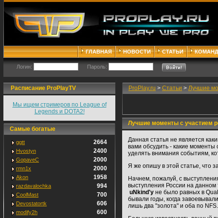
ГЛАВНАЯ
НОВОСТИ
СТАТЬИ
КОМАН
Логин:
Пароль:
Расписание ProPlayTV
ProPlay.ru
>
Статьи
>
Лучшие мо
Мы ищем стримеров по League of
Legends и DOTA2!
Лучшие моменты с участием р
Самые богатые
Данная статья не является как
2664
ggtt
вами обсудить - какие моменты
2400
Hvostyn
уделять внимания событиям, ко
2000
GopaveC
Я же опишу в этой статье, что з
2000
rmn1x
1958
Akon
Начнем, пожалуй, с выступлени
выступления России на данном 
994
razdavalochka
uNkind'у
не было равных в Quak
700
CoolMast
бывали годы, когда завоевывали
606
Devostatortk
лишь два "золота" и оба по NFS.
600
modify2h