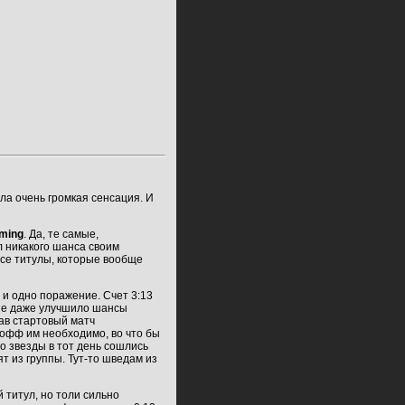
ла очень громкая сенсация. И
ming
. Да, те самые,
л никакого шанса своим
все титулы, которые вообще
и одно поражение. Счет 3:13
ние даже улучшило шансы
рав стартовый матч
й-офф им необходимо, во что бы
мо звезды в тот день сошлись
ят из группы. Тут-то шведам из
 титул, но толи сильно