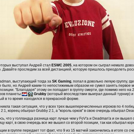
оторых выступал Андрей стал
ESWC 2005
, на котором он сыграл немало дово
о. Давайте проследим за всей дистанцией, которую пришлось преодолеть росс
eadman, выступающий тогда за
SK Gaming
, попал в довольно легкую группу, г
не было, но Андрей каким-то непостижимым образом не сумел занять первое м
позиции. "Благодаря" этому он попадает в группу смерти, где помимо него н
еров планеты
Grubby
(который впоследствии выиграл данный турнир) 
рый в то время находился в прекрасной форме.
зникла такая ситуация, что у всех трех вышеперечисленных игроков по 4 поб
:1, кореец обыграл Grubby 2:1, а "король орков" в свою очередь обыграл Dea
сь, что у голландца разница карт лучше чем у FoV'a и Deadman'a и он вышел
цу карт, в свою очередь все же вышел со второй позиции, так как обыграл кор
ии в группе передает тот факт, что 9 из 15 матчей закончились в итоге со сче