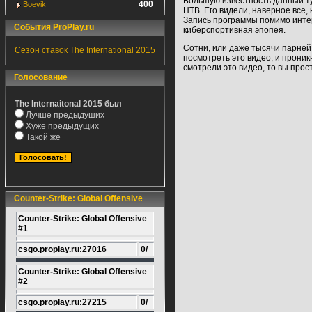
Большую известность данный ту
400
Boevik
НТВ. Его видели, наверное все,
Запись программы помимо интерн
События ProPlay.ru
киберспортивная эпопея.
Сотни, или даже тысячи парней
Сезон ставок The International 2015
посмотреть это видео, и проник
смотрели это видео, то вы прос
Голосование
The Internaitonal 2015 был
Лучше предыдуших
Хуже предыдущих
Такой же
Counter-Strike: Global Offensive
Counter-Strike: Global Offensive
#1
csgo.proplay.ru:27016
0/
Counter-Strike: Global Offensive
#2
csgo.proplay.ru:27215
0/