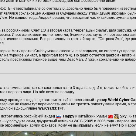
этих девяти матчей и итоговый расклад мог быть совершенно иным.
фф. В четвертьфинале со счетом 2:0, довольно легко был повержен известн
ент являлся соклановцем Андрея (в будущем между этими двумя игроками были
y'ем
. Но видимо тогда Андрей решил, что звездный час китайского хумана дол
 за россиянином. Счет 1:0 и вторая карта "Черепашьи скалы", шла загрузка 
респы. И все же их молитвы не помогли, ближние респауны, и противопостави
рактически нереально. Все решилось на третьей карте - "Острова Эхо", где 
ал.
тория. Матч против Grubby можно сказать не заладился, но скорее тут прост
 на турнире 29 карт, а проиграл всего 4). Но факт остается фактом - никто и
столь престижном турнире выше, чем DeadMan. И уже, к сожалению не добере
 воспоминаниях, так как состоялся всего 3 года назад. И я, к счастью, был л
м от первого лица. Но обо всем по порядку.
енгду проходил тогда еще авторитетный и престижный турнир
World Cyber G
верное не будем тут перечислять дабы не тратить попусту ваше время, а ср
одил он в дисциплине
WarCraft3:TFT
.
м встретились российский андед
Happy
и китайский хуман
Sky
. Кит
- ну посудите сами, двукратный чемпион WCG (2005 и 2006 года - первое мест
жке огромнейшей армии фанатов. Кому же выигрывать, если не ему? Но Happy