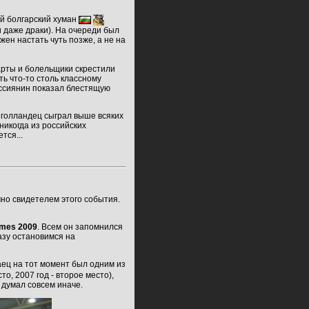
ый болгарский хуман
 даже драки). На очереди был
жен настать чуть позже, а не на
карты и болельщики скрестили
ть что-то столь классному
россиянин показал блестящую
о голландец сыграл выше всяких
 никогда из российских
тся...
ично свидетелем этого события.
ames 2009
. Всем он запомнился
азу остановимся на
аец на тот момент был одним из
о, 2007 год - второе место),
 думал совсем иначе.