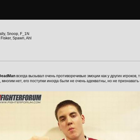
ally, Snoop, F_1N
 Fisker, Spawn, Ahl
DeadMan
всегда вызывал очень противоречивые эмоции как у других игроков, 
 многим нет, его поступки иногда были не очень адекватны, но не признавать