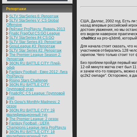
Репортажи
SLTV StarSeries 6: Репортаж
SLTV StarSeries V: CS Global
США, Даллас, 2002 год. Есть ли 
Offensive
назад впервые российский игро
Рейтинг ProPlay.ru: Январь 2013
достоин уважения, но мы остан
Fnatic FragOut CS:GO League
его видели наверное практическ
SLTV StarSeries #4 CS:GO
cha0ticz
на pro-q3dm6, который
SLTV Star Series #3: Репортаж
GosuLeague #3: Репортаж
Для начала стоит сказать, что 
SLTV Star Series #2: Репортаж
участников отбирались 128 чел
The Premier League Season 2:
скрипом. Чего только стоит тот
Репортаж
Без проблем пройдя первый матч
36ON.RU BATTLE CITY: Плей-
12-ой минуте матча счет был 11
офф
и зачем что-то говорить, можно
Fantasy Football - Евро 2012: Лига
qc2k2 ownage". Осторожно, в д
ProPlay.ru
Rising Stars Challenge
36ON.RU BATTLE CITY:
Групповой этап
FnaticRC CS League: Групповой
этап
It's Gosu's Monthly Madness: 2
сезон
36ON.RU BATTLE CITY: 2й
квалификационный тур
The Premier League: 2 cезон
Fantasy Football - UEFA
Champions League лига ProPlay.ru
36ON.RU BATTLE CITY: 1й
квалификационный тур