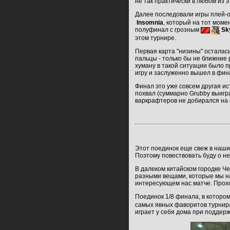
не так практически в любом из 
Далее последовали игры плей-о
Insomnia
, который на тот мом
полуфинал с грозным
Sk
этом турнире.
Первая карта "низины" осталась
пальцы - только бы не ближние 
хуману в такой ситуации было п
игру и заслуженно вышел в фин
Финал это уже совсем другая ис
похвал (суммарно Grubby выиграл
варкрафтеров не добирался на 
Этот поединок еще свеж в наших
Поэтому повествовать буду о не
В далеком китайском городке Ч
разными вещами, которые мы на
интересующем нас матче. Прох
Поединок 1/8 финала, в которо
самых явных фаворитов турнира 
играет у себя дома при поддер