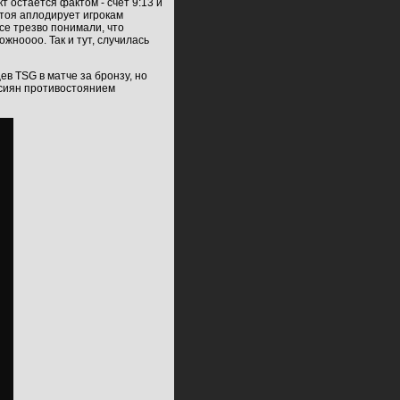
 остается фактом - счет 9:13 и
стоя аплодирует игрокам
все трезво понимали, что
жноооо. Так и тут, случилась
в TSG в матче за бронзу, но
ссиян противостоянием