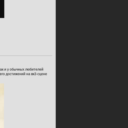
так и у обычных любителей
 его достижений на вк3-сцене