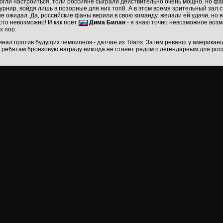
гли настроиться, толи россияне сыграли действительно очень мощно, но факт
рнир, войдя лишь в позорные для них топ8. А в этом время зрительный зал 
 не ожидал. Да, российские фаны верили в свою команду, желали ей удачи, но 
то невозможно! И как поет
Дима Билан
- я знаю точно невозможное возмо
х пор.
ал против будущих чемпионов - датчан из Titans. Затем реванш у американце
с ребятам бронзовую награду никогда не станет рядом с легендарным для ро