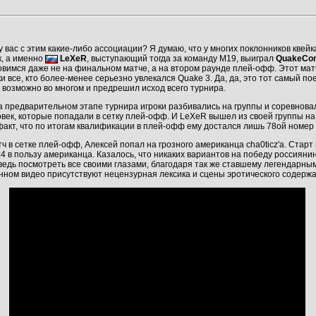
у вас с этим какие-либо ассоциации? Я думаю, что у многих поклонников квейк
к, а именно
LeXeR
, выступающий тогда за команду М19, выиграл
QuakeCo
овимся даже не на финальном матче, а на втором раунде плей-офф. Этот мат
и все, кто более-менее серьезно увлекался Quake 3. Да, да, это тот самый п
 возможно во многом и предрешил исход всего турнира.
на предварительном этапе турнира игроки разбивались на группы и соревновал
овек, которые попадали в сетку плей-офф. И LeXeR вышел из своей группы н
 факт, что по итогам квалификации в плей-офф ему достался лишь 78ой номер
 в сетке плей-офф, Алексей попал на грозного американца cha0ticz'a. Старт
:4 в пользу американца. Казалось, что никаких вариантов на победу россиянин
 ведь посмотреть все своими глазами, благодаря так же ставшему легендарным 
анном видео присутствуют нецензурная лексика и сцены эротического содерж