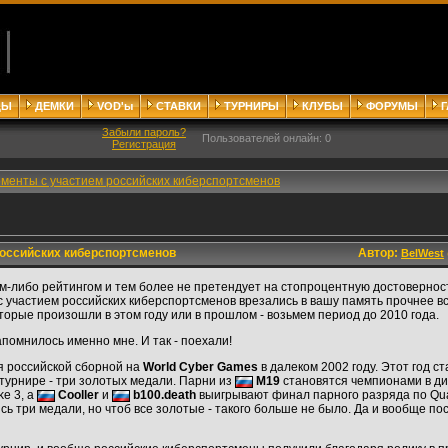
ДЫ
ДЕМКИ
VOD'ы
СТАВКИ
ТУРНИРЫ
КЛУБЫ
ФОРУМЫ
Забыли пароль?
Пользователей онлайн: 0
Регистрация
менты с участием российских киберспортсменов
оссийских киберспортсменов
Автор:
BelWest
им-либо рейтингом и тем более не претендует на стопроцентную достовернос
 с участием российских киберспортсменов врезались в вашу память прочнее в
торые произошли в этом году или в прошлом - возьмем период до 2010 года.
апомнилось именно мне. И так - поехали!
я российской сборной на
World Cyber Games
в далеком 2002 году. Этот год с
турнире - три золотых медали. Парни из
M19
становятся чемпионами в ди
e 3, а
Cooller
и
b100.death
выигрывают финал парного разряда по Qua
сь три медали, но чтоб все золотые - такого больше не было. Да и вообще по