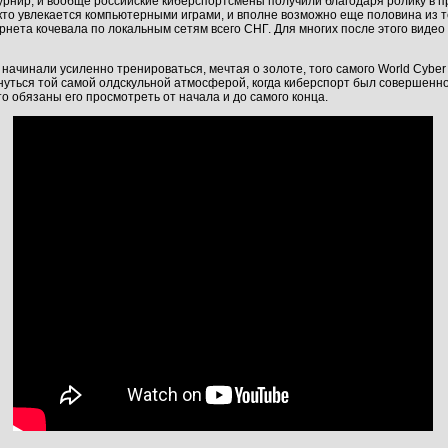
рнир, и вообще российские киберспортсмены получили благодаря ролику в п
 кто увлекается компьютерными играми, и вполне возможно еще половина из те
ета кочевала по локальным сетям всего СНГ. Для многих после этого видео 
 начинали усиленно тренироваться, мечтая о золоте, того самого World Cybe
нуться той самой олдскульной атмосферой, когда киберспорт был совершенно 
то обязаны его просмотреть от начала и до самого конца.