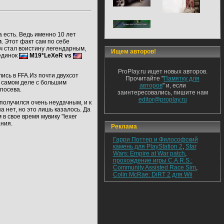
а есть. Ведь именно 10 лет
n
. Этот факт сам по себе
ч стал воистину легендарным,
Ищем авторов!
оединок
M19*LeXeR vs
ProPlay.ru ищет новых авторов.
ись в FFA.Из почти двухсот
Прочитайте "
Памятку для
а самом деле с большим
авторов
" и, если
 посева.
заинтересовались, пишите нам
editor@proplay.ru
 получился очень неудачным, и к
а нет, но это лишь казалось. Да
в свое время мувику "lexer
ания.
Реклама
Гарри Поттер и Философский
камень для PlayStation 2
,
Star
Wars: Empire at War patch
,
прохождение игры C.A.R.S.:
Community Assisted Race Sim
,
Colin McRae: DiRT 2 для Wii