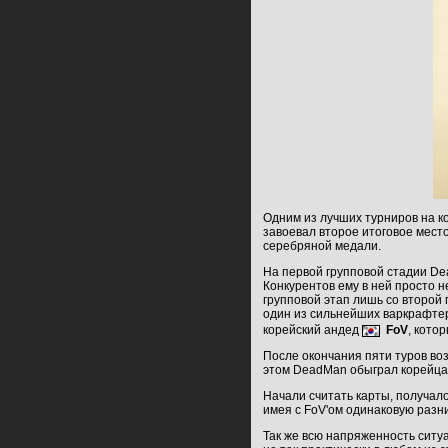
Одним из лучших турниров на к
завоевал второе итоговое мест
серебряной медали.
На первой групповой стадии D
Конкурентов ему в ней просто 
групповой этап лишь со второй 
один из сильнейших варкрафт
корейский андед
FoV
, кото
После окончания пяти туров во
этом DeadMan обыграл корейца 2
Начали считать карты, получало
имея с FoV'ом одинаковую разни
Так же всю напряженность ситуац