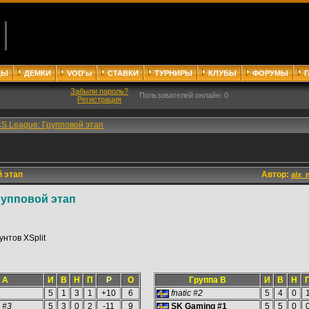
ДЫ
ДЕМКИ
VOD'ы
СТАВКИ
ТУРНИРЫ
КЛУБЫ
ФОРУМЫ
Забыли пароль?
Пользователей онлайн: 0
Регистрация
CS League: Групповой этап
 этап
Автор:
alx_
рупповой этап
унтов XSplit
 A
И
В
Н
П
Р
О
Группа В
И
В
Н
5
1
3
1
+10
6
fnatic #2
5
4
0
 #3
5
3
0
2
-11
9
SK Gaming #1
5
5
0