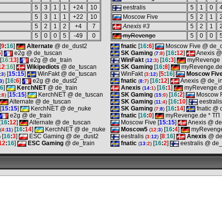
5
3
1
1
+24
10
eestralis
5
1
0
5
3
1
1
+22
10
Moscow Five
5
2
1
5
2
1
2
+4
7
Anexis #3
5
2
1
5
0
0
5
-49
0
myRevenge
5
0
0
[
9
:
16
]
Alternate
@ de_dust2
fnatic
[
16
:
6
]
Moscow Five @ de_d
5
]
e2g @ de_tuscan
SK Gaming
[
16
:
12
]
Anexis @
(
7
:
8
)
[
16
:
13
]
e2g @ de_train
WinFakt
[
16
:
3
]
myRevenge 
(
12
:
3
)
12
:
16
]
Wikipediots
@ de_tuscan
SK Gaming
[
16
:
8
]
myRevenge.de
[
15:15
]
WinFakt @ de_tuscan
WinFakt
[
5
:
16
]
Moscow Fiv
:
3
)
(
3
:
12
)
[
16
:
6
]
e2g @ de_dust2
fnatic
[
16
:
12
]
Anexis @ de_in
3
)
(
8
:
7
)
6
]
KerchNET
@ de_train
Anexis
[
16
:
1
]
myRevenge.d
(
14
:
1
)
[
15:15
]
KerchNET @ de_tuscan
SK Gaming
[
16
:
2
]
Moscow F
:
8
)
(
15
:
0
)
Alternate @ de_tuscan
SK Gaming
[
16
:
10
]
eestrali
(
11
:
4
)
[
15:15
]
KerchNET @ de_nuke
SK Gaming
[
16
:
14
]
fnatic @ 
(
7
:
8
)
e2g @ de_train
fnatic
[
16
:
0
]
myRevenge.de * ТП
[
16
:
12
]
Alternate @ de_tuscan
Moscow Five [
15:15
]
Anexis @ de
[
16
:
14
]
KerchNET @ de_nuke
Moscow5
[
16
:
4
]
myRevenge
(
4
:
11
)
(
12
:
3
)
[
16
:
3
]
ESC Gaming @ de_dust2
eestralis
[
8
:
16
]
Anexis
@ de
)
(
3
:
12
)
12
:
16
]
ESC Gaming
@ de_train
fnatic
[
16
:
2
]
eestralis @ de_
(
13
:
2
)