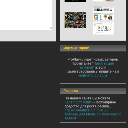
Ищем авторов!
ProPlay.ru ищет новых авторов.
Прочитайте "
Памятку для
авторов
" и, если
заинтересовались, пишите нам
editor@proplay.ru
Реклама
На нашем сайте Вы можете
Карепрост купить
- популярное
средство для роста ресниц. .
http://villadeluxe.ru/
.
Sky 88
трейнер для Medal of Honor Pacific
Assault