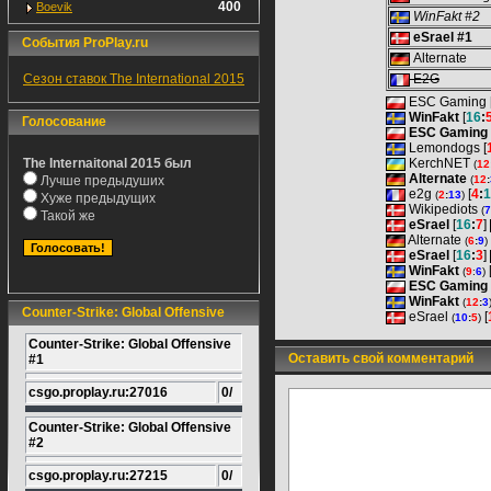
400
Boevik
WinFakt #2
eSrael #1
События ProPlay.ru
Alternate
Сезон ставок The International 2015
E2G
ESC Gaming 
WinFakt
[
16
:
Голосование
ESC Gaming
Lemondogs [
The Internaitonal 2015 был
KerchNET
(
12
Alternate
Лучше предыдуших
(
12
:
e2g
[
4
:
1
(
2
:
13
)
Хуже предыдущих
Wikipediots
(
7
Такой же
eSrael
[
16
:
7
]
Alternate
(
6
:
9
)
eSrael
[
16
:
3
]
WinFakt
(
9
:
6
)
ESC Gaming
WinFakt
(
12
:
3
Counter-Strike: Global Offensive
eSrael
[
(
10
:
5
)
Counter-Strike: Global Offensive
Оставить свой комментарий
#1
csgo.proplay.ru:27016
0/
Counter-Strike: Global Offensive
#2
csgo.proplay.ru:27215
0/