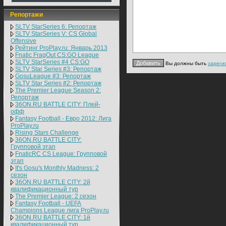
Репортажи
SLTV StarSeries 6: Репортаж
SLTV StarSeries V: CS Global
Offensive
Рейтинг ProPlay.ru: Январь 2013
Fnatic FragOut CS:GO League
SLTV StarSeries #4 CS:GO
Вы должны быть
зареги
SLTV Star Series #3: Репортаж
GosuLeague #3: Репортаж
SLTV Star Series #2: Репортаж
The Premier League Season 2:
Репортаж
36ON.RU BATTLE CITY: Плей-
офф
Fantasy Football - Евро 2012: Лига
ProPlay.ru
Rising Stars Challenge
36ON.RU BATTLE CITY:
Групповой этап
FnaticRC CS League: Групповой
этап
It's Gosu's Monthly Madness: 2
сезон
36ON.RU BATTLE CITY: 2й
квалификационный тур
The Premier League: 2 cезон
Fantasy Football - UEFA
Champions League лига ProPlay.ru
36ON.RU BATTLE CITY: 1й
квалификационный тур