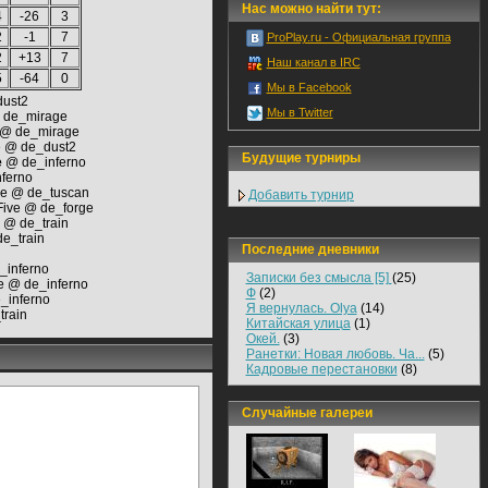
Нас можно найти тут:
4
-26
3
2
-1
7
ProPlay.ru - Официальная группа
2
+13
7
Наш канал в IRC
5
-64
0
Мы в Facebook
ust2
Мы в Twitter
 de_mirage
@ de_mirage
 @ de_dust2
Будущие турниры
e
@ de_inferno
ferno
e @ de_tuscan
Добавить турнир
ive @ de_forge
s @ de_train
de_train
Последние дневники
_inferno
Записки без смысла [5]
(25)
 @ de_inferno
Ф
(2)
_inferno
Я вернулась. Olya
(14)
train
Китайская улица
(1)
Окей.
(3)
Ранетки: Новая любовь. Ча...
(5)
Кадровые перестановки
(8)
Случайные галереи