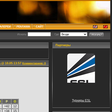
ГАЛЕРЕИ
РЕКЛАМА
САЙТ
Искать:
Где:
Партнеры
@ 10.05 13:57
n
Комментариев: 0
Турниры ESL
П
Р
О
1
+42
12
0
+34
15