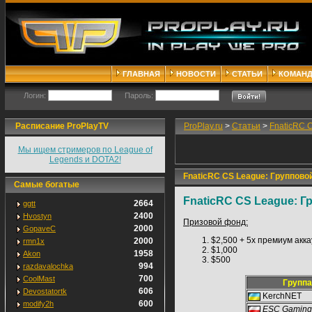
ГЛАВНАЯ
НОВОСТИ
СТАТЬИ
КОМАН
Логин:
Пароль:
Расписание ProPlayTV
ProPlay.ru
>
Статьи
>
FnaticRC 
Мы ищем стримеров по League of
Legends и DOTA2!
FnaticRC CS League: Групповой
Самые богатые
FnaticRC CS League: Г
2664
ggtt
2400
Hvostyn
Призовой фонд:
2000
GopaveC
$2,500 + 5x премиум акка
2000
rmn1x
$1,000
1958
Akon
$500
994
razdavalochka
700
CoolMast
Группа
606
Devostatortk
KerchNET
600
modify2h
ESC Gaming