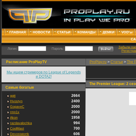
ГЛАВНАЯ
НОВОСТИ
СТАТЬИ
КОМАНДЫ
ДЕМКИ
VOD'ы
СА
Забыли па
Логин:
Пароль:
Регистра
Расписание ProPlayTV
ProPlay.ru
>
Статьи
>
The P
Мы ищем стримеров по League of Legends
и DOTA2!
The Premier League: 2 cез
Самые богатые
2664
ggtt
2400
Hvostyn
2000
GopaveC
2000
rmn1x
1958
Akon
994
razdavalochka
700
CoolMast
606
Devostatortk