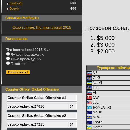
600
modify2h
400
Boevik
События ProPlay.ru
Призовой фонд:
Сезон ставок The International 2015
$5.000
Голосование
$3.000
The Internaitonal 2015 был
$2.000
Лучше предыдуших
Хуже предыдущих
Такой же
Турнирная таблица 
М5
CLG
Na`Vi
Infs
Counter-Strike: Global Offensive
VP
CW
Counter-Strike: Global Offensive #1
coL
csgo.proplay.ru:27016
0/
ex-NEXT.kz
mouz
Counter-Strike: Global Offensive #2
mTw
Fnatic
csgo.proplay.ru:27215
0/
Darer