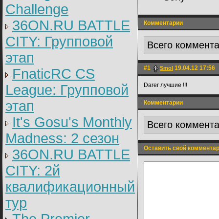
Challenge
36ON.RU BATTLE
Комментарии
CITY: Групповой
Всего коммент
этап
#1
19.04.12 17:56
Smol
FnaticRC CS
Darer лучшие !!!
League: Групповой
этап
Комментарии
It's Gosu's Monthly
Всего коммент
Madness: 2 сезон
Оставить свой коммента
36ON.RU BATTLE
CITY: 2й
квалификационный
тур