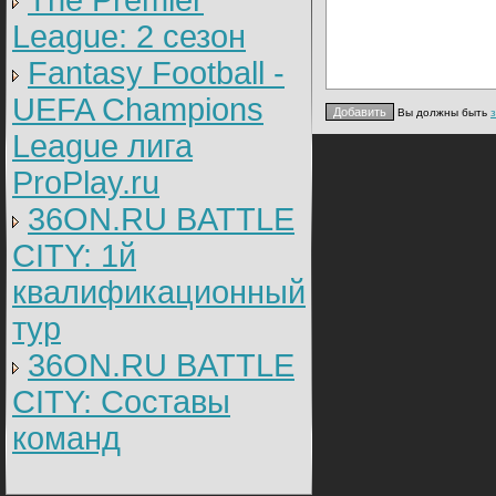
The Premier
League: 2 cезон
Fantasy Football -
UEFA Champions
Вы должны быть
League лига
ProPlay.ru
36ON.RU BATTLE
CITY: 1й
квалификационный
тур
36ON.RU BATTLE
CITY: Составы
команд