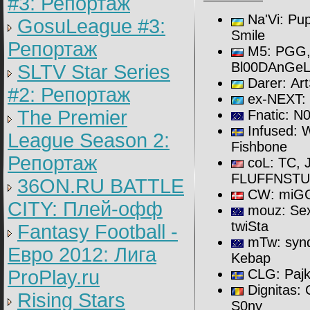
#3: Репортаж
Na'Vi: Pu
GosuLeague #3:
Smile
Репортаж
M5: PGG, V
Bl00DAnGe
SLTV Star Series
Darer: Art
#2: Репортаж
ex-NEXT: M
The Premier
Fnatic: N0
Infused: 
League Season 2:
Fishbone
Репортаж
coL: TC,
FLUFFNSTU
36ON.RU BATTLE
CW: miGGe
CITY: Плей-офф
mouz: Sex
twiSta
Fantasy Football -
mTw: synd
Евро 2012: Лига
Kebap
ProPlay.ru
CLG: Pajka
Dignitas: 
Rising Stars
S0ny