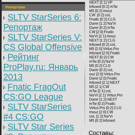
NEXT [2:1] VP
Infused [0:2] mTw
Репортажи
M5 [0:2] mouz
SLTV StarSeries 6:
CW [0:2] coL
Fnatic [0:2] CLG
Darer [1:2] Na'Vi
Репортаж
Darer [0:2] mTw
CW [2:0] Fnatic
SLTV StarSeries V:
Na'Vi [2:1] mouz
NEXT [1:2] CLG
CS Global Offensive
Infused [0:2] coL
M5 [2:0] Virtus.Pro
Infused [2:0] Fnatic
Рейтинг
NEXT [0:2] CW
mTw [0:2] Na'Vi
ProPlay.ru: Январь
M5 [0:2] CLG
Darer [0:2] coL
2013
ouz [2:0] Virtus.Pro
Darer [2:0] Fnatic
Infused [2:1] NEXT
Fnatic FragOut
M5 [2:1] CW
mTw [2:1] coL
CS:GO League
Na'Vi [2:1] Virtus.Pro
Darer [1:2] NEXT
mTw [0:2] Fnatic
SLTV StarSeries
Virtus.Pro [0:2] CLG
mouz [2:0] CW
#4 CS:GO
coL [1:2] Na'Vi
M5 [0:2] Infused
SLTV Star Series
Cоставы: