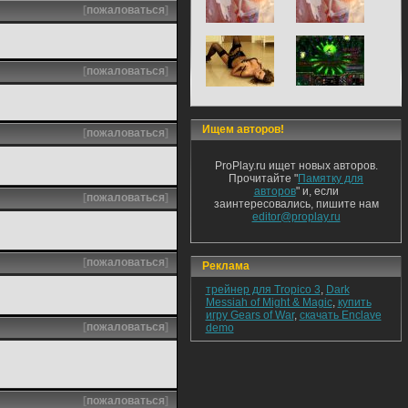
[
пожаловаться
]
[
пожаловаться
]
Ищем авторов!
[
пожаловаться
]
ProPlay.ru ищет новых авторов.
Прочитайте "
Памятку для
авторов
" и, если
[
пожаловаться
]
заинтересовались, пишите нам
editor@proplay.ru
[
пожаловаться
]
Реклама
трейнер для Tropico 3
,
Dark
Messiah of Might & Magic
,
купить
игру Gears of War
,
скачать Enclave
[
пожаловаться
]
demo
[
пожаловаться
]