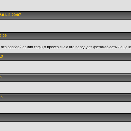
.01.11 20:07
0:09
ил что браблей армия тафы,я просто знаю что повод для фотожаб есть и ещё 
13
15
15