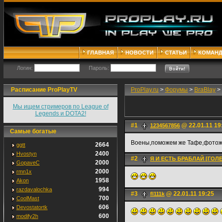
ГЛАВНАЯ
НОВОСТИ
СТАТЬИ
КОМАН
Логин:
Пароль:
Расписание ProPlayTV
ProPlay.ru
>
Форумы
>
BraBlay
>
Мы ищем стримеров по League of
Legends и DOTA2!
#1
@ 22.01.11 19
1234567856
Самые богатые
Воены,поможем же Тафе,фотожа
2664
ggtt
2400
Hvostyn
#2
Я И ЕСТЬ БРАБЛАЙ [ГОЛ
2000
GopaveC
2000
rmn1x
1958
Akon
994
razdavalochka
#3
@ 22.01.11 19:25
fl111k
700
CoolMast
606
Devostatortk
600
modify2h