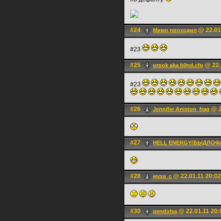
#24
@ 22.01
Мимо проходил
#23
#25
@ 22.
urpok aka b0nd.cfg
#23
#26
@ 2
Jennifer Aniston_frag
#27
HELL ENERGY[БЫДЛОФ
#28
@ 22.01.11 20:02
муха_с
#30
@ 22.01.11 20:
pendolsa