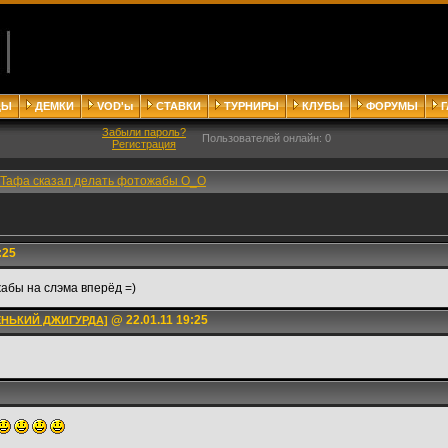
ДЫ
ДЕМКИ
VOD'ы
СТАВКИ
ТУРНИРЫ
КЛУБЫ
ФОРУМЫ
Забыли пароль?
Пользователей онлайн: 0
Регистрация
Тафа сказал делать фотожабы О_О
:25
бы на слэма вперёд =)
@ 22.01.11 19:25
ЕНЬКИЙ ДЖИГУРДА]