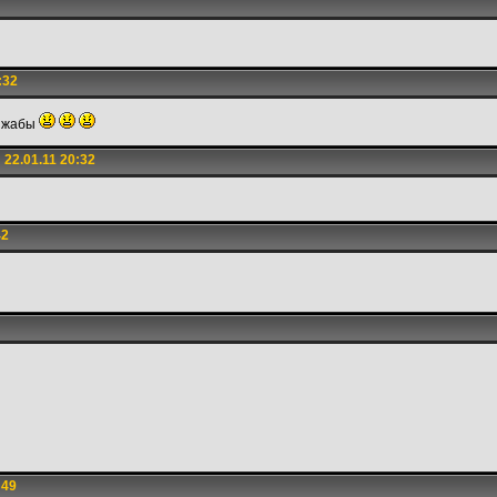
:32
т жабы
22.01.11 20:32
42
:49