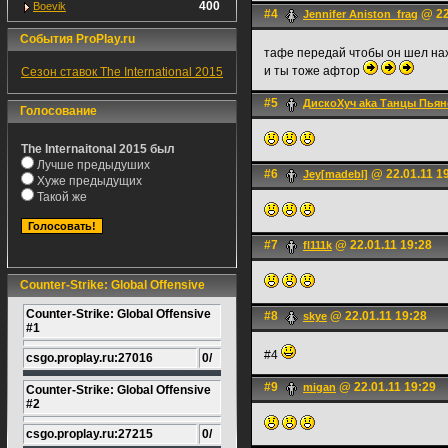
400
Boevik
#4
@ 22
Jennifer Aniston_frag
События ProPlay.ru
тафе передай чтобы он шел н
и ты тоже афтор
Сезон ставок The International 2015
#5
ДискоХуч aka Танцы Пьян
Голосование
The Internaitonal 2015 был
Лучше предыдуших
#6
@ 22.01.11 1
Jey[madebl]
Хуже предыдущих
Такой же
#7
@ 22.01.11 19:28
fl111k
Counter-Strike: Global Offensive
Counter-Strike: Global Offensive
#8
@ 22.01.11 19:28
skye
#1
#4
csgo.proplay.ru:27016
0/
#9
@ 22.01.11 19:29
migan
Counter-Strike: Global Offensive
#2
csgo.proplay.ru:27215
0/