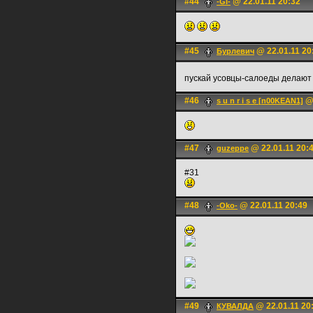
#44
@ 22.01.11 20:32
-Gl-
#45
@ 22.01.11 20
Бурлевич
пускай усовцы-салоеды делаю
#46
@ 
s u n r i s e [n00KEAN1]
#47
@ 22.01.11 20:
guzeppe
#31
#48
@ 22.01.11 20:49
-Oko-
#49
@ 22.01.11 20
КУВАЛДА