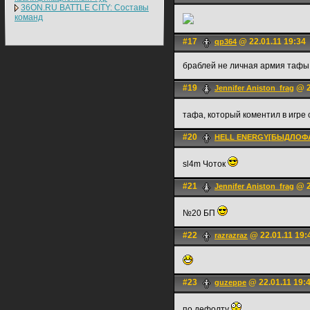
36ON.RU BATTLE CITY: Составы
команд
#17
@ 22.01.11 19:34
qp364
браблей не личная армия тафы и
#19
@ 2
Jennifer Aniston_frag
тафа, который коментил в игре 
#20
HELL ENERGY[БЫДЛОФ
sl4m Чоток
#21
@ 2
Jennifer Aniston_frag
№20 БП
#22
@ 22.01.11 19:
razrazraz
#23
@ 22.01.11 19:
guzeppe
по дефолту