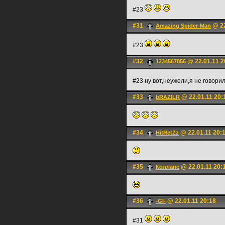
#23
#31
@ 22
Amazing Spider-Man
#23
#32
@ 22.01.11 2
1234567856
#23 ну вот,неужели,я не говор
#33
@ 22.01.11 20:
bRAZILR
#34
@ 22.01.11 20:
HitRetZz
#35
@ 22.01.11 20:
Коллапс
#36
@ 22.01.11 20:18
-Gl-
#31