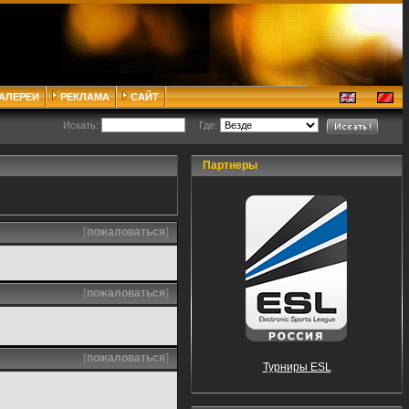
ГАЛЕРЕИ
РЕКЛАМА
САЙТ
Искать:
Где:
Партнеры
[
пожаловаться
]
[
пожаловаться
]
[
пожаловаться
]
Турниры ESL