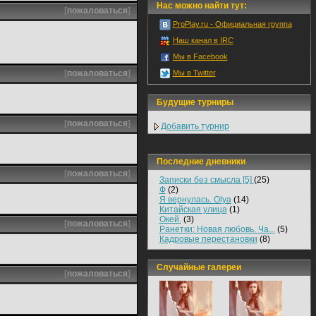
Нас можно найти тут:
[
пожаловаться
]
ProPlay.ru - Официальная группа
Наш канал в IRC
Мы в Facebook
[
пожаловаться
]
Мы в Twitter
Будущие турниры
[
пожаловаться
]
Добавить турнир
Последние дневники
[
пожаловаться
]
Записки без смысла [5]
(25)
Ф
(2)
Я вернулась. Olya
(14)
Китайская улица
(1)
Окей.
(3)
[
пожаловаться
]
Ранетки: Новая любовь. Ча...
(5)
Кадровые перестановки
(8)
Случайные галереи
[
пожаловаться
]