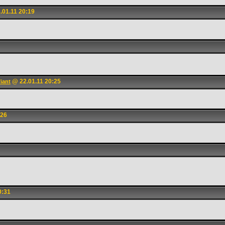
.01.11 20:19
@ 22.01.11 20:25
iant
:26
0:31