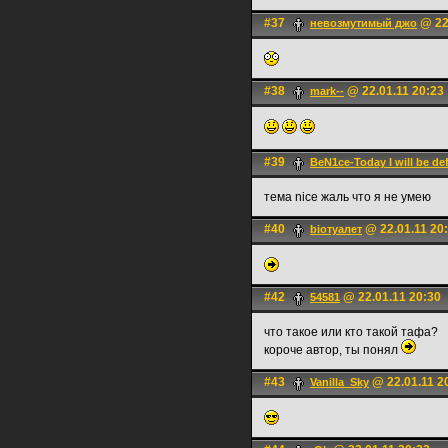
#37
@ 22
невозмутимый джо
#38
@ 22.01.11 20:23
mark--
#39
BeN1ce-Today I will be def
тема nice жаль что я не умею
#40
@ 22.01.11 20
bioтуалет
#42
@ 22.01.11 20:30
54581
что такое или кто такой тафа?
короче автор, ты понял
#43
@ 22.01.11 2
Vanilla_Sky