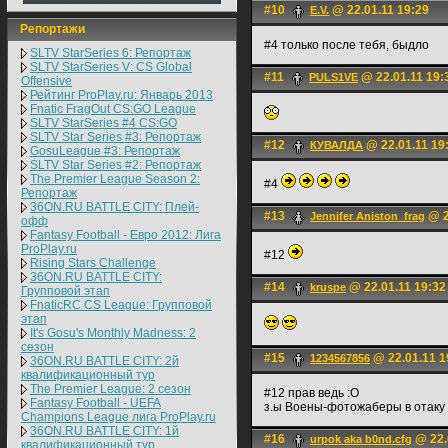
#10
@ 22.01.11 19:29
E.V.
Репортажи
#4 только после тебя, быдло
SLTV StarSeries 6: Репортаж
SLTV StarSeries V: CS Global
#11
@ 22.01.11 19:
PULS1VE
Offensive
Рейтинг ProPlay.ru: Январь 2013
Fnatic FragOut CS:GO League
SLTV StarSeries #4 CS:GO
SLTV Star Series #3: Репортаж
#12
@ 22.01.11 19
КУВАЛДА
GosuLeague #3: Репортаж
SLTV Star Series #2: Репортаж
The Premier League Season 2:
#4
Репортаж
36ON.RU BATTLE CITY: Плей-
#13
@ 2
Jennifer Aniston_frag
офф
Fantasy Football - Евро 2012: Лига
ProPlay.ru
#12
Rising Stars Challenge
36ON.RU BATTLE CITY:
#14
@ 22.01.11 19:32
kruspe
Групповой этап
FnaticRC CS League: Групповой
этап
It's Gosu's Monthly Madness: 2
сезон
#15
@ 22.01.11 1
1234567856
36ON.RU BATTLE CITY: 2й
квалификационный тур
The Premier League: 2 cезон
#12 прав ведь :O
Fantasy Football - UEFA
з.ы Воены-фотожаберы в отаку 
Champions League лига ProPlay.ru
36ON.RU BATTLE CITY: 1й
#16
@ 22.
urpok aka b0nd.cfg
квалификационный тур