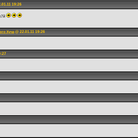
.01.11 19:26
ах7й
@ 22.01.11 19:26
ого Хуча
9:27